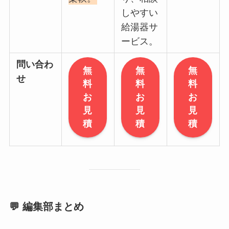
しやすい
給湯器サ
ービス。
問い合わ
無
無
無
せ
料
料
料
お
お
お
見
見
見
積
積
積
💬 編集部まとめ