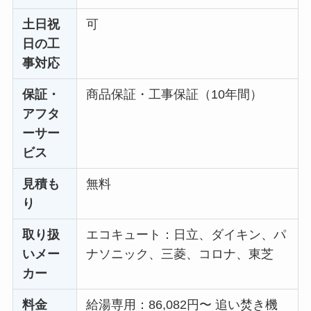
土日祝
可
日の工
事対応
保証・
商品保証・工事保証（10年間）
アフタ
ーサー
ビス
見積も
無料
り
取り扱
エコキュート：日立、ダイキン、パ
いメー
ナソニック、三菱、コロナ、東芝
カー
料金
給湯専用：86,082円〜 追い焚き機