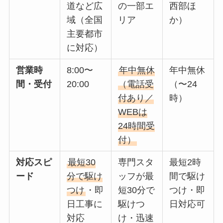
道など広
の一部エ
西部ほ
域（全国
リア
か）
主要都市
に対応）
営業時
8:00〜
年中無休
年中無休
間・受付
20:00
（電話受
（〜24
付あり／
時）
WEBは
24時間受
付）
対応スピ
最短30
専門スタ
最短2時
ード
分で駆け
ッフが最
間で駆け
つけ
・即
短30分で
つけ・即
日工事に
駆けつ
日対応可
対応
け・迅速