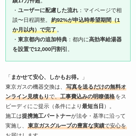
績17万件超
。
・
ユーザーに配慮した流れ
：マイページで相
談〜日程調整。
約92%が申込時希望期間（1
か月以内）で完了
。
・
東京都内の追加特典
：都内に
高効率給湯器
を設置で12,000円割引
。
「
まかせて安心、しかもお得。
」
東京ガスの機器交換は、
写真を送るだけの無料オ
ンライン見積もり
で、
工事費込みの明瞭価格
をス
ピーディにご提示（条件により
最短当日
）。
施工は
提携施工パートナー
が法令・基準に沿って
実施し、
東京ガスグループの豊富な実績
で安心を
お届けします。