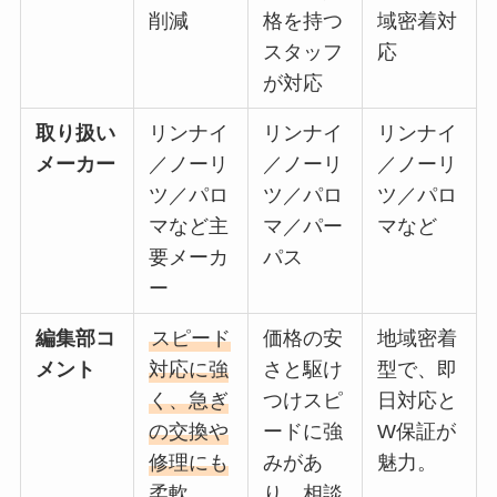
削減
格を持つ
域密着対
スタッフ
応
が対応
取り扱い
リンナイ
リンナイ
リンナイ
メーカー
／ノーリ
／ノーリ
／ノーリ
ツ／パロ
ツ／パロ
ツ／パロ
マなど主
マ／パー
マなど
要メーカ
パス
ー
編集部コ
スピード
価格の安
地域密着
メント
対応に強
さと駆け
型で、即
く、急ぎ
つけスピ
日対応と
の交換や
ードに強
W保証が
修理にも
みがあ
魅力。
柔軟。
り、相談