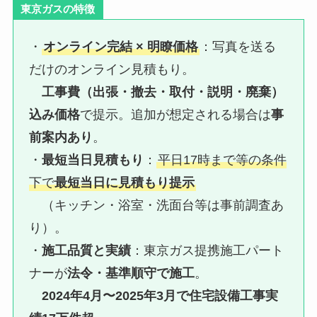
東京ガスの特徴
・
オンライン完結 × 明瞭価格
：写真を送る
だけのオンライン見積もり。
工事費（出張・撤去・取付・説明・廃棄）
込み価格
で提示。追加が想定される場合は
事
前案内あり
。
・
最短当日見積もり
：
平日17時まで等の条件
下で
最短当日に見積もり提示
（キッチン・浴室・洗面台等は事前調査あ
り）。
・
施工品質と実績
：東京ガス提携施工パート
ナーが
法令・基準順守で施工
。
2024年4月〜2025年3月で住宅設備工事実