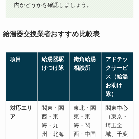
内かどうかを確認しましょう。
給湯器交換業者おすすめ比較表
項目
給湯器駆
街角給湯
アドテッ
けつけ隊
相談所
クサービ
ス（給湯
お助け
隊）
対応エリ
関東・関
東北・関
関東中心
ア
西・東
東・東
（東京・
海・九
海・関
埼玉全
州・北海
西・中国
域、千葉