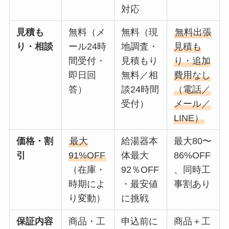
対応
見積も
無料（メ
無料（現
無料出張
り・相談
ール24時
地調査・
見積も
間受付・
見積もり
り・追加
即日回
無料／相
費用なし
答）
談24時間
（電話／
受付）
メール／
LINE）
価格・割
最大
給湯器本
最大80〜
引
91%OFF
体最大
86%OFF
（在庫・
92％OFF
、同時工
時期によ
・最安値
事割あり
り変動）
に挑戦
保証内容
商品・工
申込前に
商品＋工