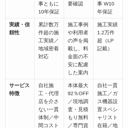
事ともに
要確認
事 W10
10年保証
年保証
実績・信
累計数万
施工事例
施工実績
頼性
件超の施
や利用者
1.2万件
工実績／
の声を掲
超（LP
地域密着
載し、料
記載）
対応
金面の不
安に配慮
した案内
サービス
自社施
本体最大
自社一貫
特徴
工・代理
92％OFF
施工／ガ
店を介さ
／現地調
ス機器設
ない一貫
査・見積
置スペシ
体制／中
もり無料
ャリスト
間コスト
／専門資
在籍／地