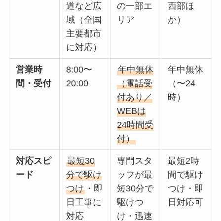
道など広
の一部エ
西部ほ
域（全国
リア
か）
主要都市
に対応）
営業時
8:00〜
年中無休
年中無休
間・受付
20:00
（電話受
（〜24
付あり／
時）
WEBは
24時間受
付）
対応スピ
最短30
専門スタ
最短2時
ード
分で駆け
ッフが最
間で駆け
つけ
・即
短30分で
つけ・即
日工事に
駆けつ
日対応可
対応
け・迅速