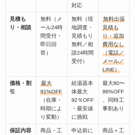
対応
見積も
無料（メ
無料（現
無料出張
り・相談
ール24時
地調査・
見積も
間受付・
見積もり
り・追加
即日回
無料／相
費用なし
答）
談24時間
（電話／
受付）
メール／
LINE）
価格・割
最大
給湯器本
最大80〜
引
91%OFF
体最大
86%OFF
（在庫・
92％OFF
、同時工
時期によ
・最安値
事割あり
り変動）
に挑戦
保証内容
商品・工
申込前に
商品＋工