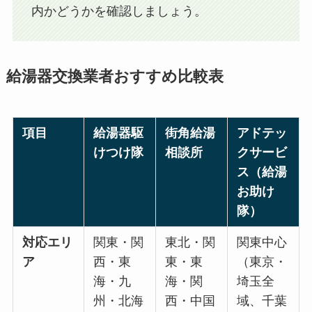
内かどうかを確認しましょう。
給湯器交換業者おすすめ比較表
項目
給湯器駆
街角給湯
アドテッ
けつけ隊
相談所
クサービ
ス（給湯
お助け
隊）
対応エリ
関東・関
東北・関
関東中心
ア
西・東
東・東
（東京・
海・九
海・関
埼玉全
州・北海
西・中国
域、千葉