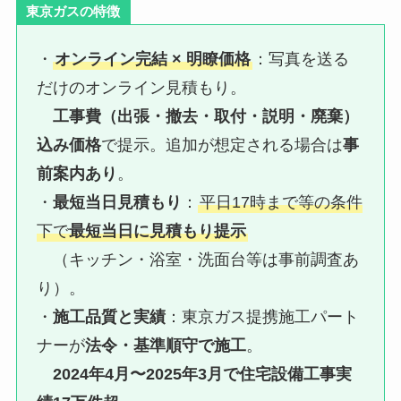
東京ガスの特徴
・
オンライン完結 × 明瞭価格
：写真を送る
だけのオンライン見積もり。
工事費（出張・撤去・取付・説明・廃棄）
込み価格
で提示。追加が想定される場合は
事
前案内あり
。
・
最短当日見積もり
：
平日17時まで等の条件
下で
最短当日に見積もり提示
（キッチン・浴室・洗面台等は事前調査あ
り）。
・
施工品質と実績
：東京ガス提携施工パート
ナーが
法令・基準順守で施工
。
2024年4月〜2025年3月で住宅設備工事実