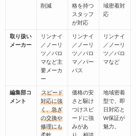
削減
格を持つ
域密着対
スタッフ
応
が対応
取り扱い
リンナイ
リンナイ
リンナイ
メーカー
／ノーリ
／ノーリ
／ノーリ
ツ／パロ
ツ／パロ
ツ／パロ
マなど主
マ／パー
マなど
要メーカ
パス
ー
編集部コ
スピード
価格の安
地域密着
メント
対応に強
さと駆け
型で、即
く、急ぎ
つけスピ
日対応と
の交換や
ードに強
W保証が
修理にも
みがあ
魅力。
柔軟。
り、相談