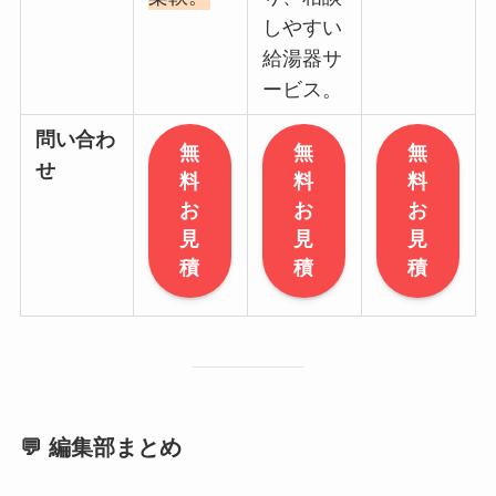
しやすい
給湯器サ
ービス。
問い合わ
無
無
無
せ
料
料
料
お
お
お
見
見
見
積
積
積
💬 編集部まとめ