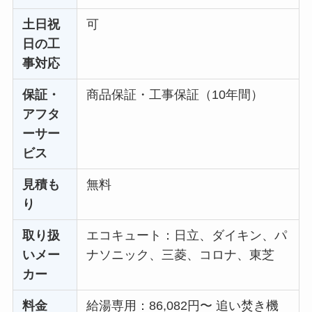
土日祝
可
日の工
事対応
保証・
商品保証・工事保証（10年間）
アフタ
ーサー
ビス
見積も
無料
り
取り扱
エコキュート：日立、ダイキン、パ
いメー
ナソニック、三菱、コロナ、東芝
カー
料金
給湯専用：86,082円〜 追い焚き機