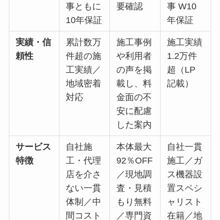
事ともに
要確認
事 W10
10年保証
年保証
実績・信
累計数万
施工事例
施工実績
頼性
件超の施
や利用者
1.2万件
工実績／
の声を掲
超（LP
地域密着
載し、料
記載）
対応
金面の不
安に配慮
した案内
サービス
自社施
本体最大
自社一貫
特徴
工・代理
92％OFF
施工／ガ
店を介さ
／現地調
ス機器設
ない一貫
査・見積
置スペシ
体制／中
もり無料
ャリスト
間コスト
／専門資
在籍／地