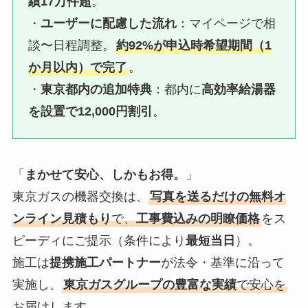
績17万件超
。
・
ユーザーに配慮した流れ
：マイページで相
談〜日程調整。
約92%が申込時希望期間（1
か月以内）で完了
。
・
東京都内の追加特典
：都内に
高効率給湯器
を設置で12,000円割引
。
「
まかせて安心、しかもお得。
」
東京ガスの機器交換は、
写真を送るだけの無料オ
ンライン見積もり
で、
工事費込みの明瞭価格
をス
ピーディにご提示（条件により
最短当日
）。
施工は
提携施工パートナー
が法令・基準に沿って
実施し、
東京ガスグループの豊富な実績
で安心を
お届けします。