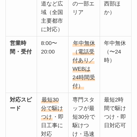
道など広
の一部エ
西部ほ
域（全国
リア
か）
主要都市
に対応）
営業時
8:00〜
年中無休
年中無休
間・受付
20:00
（電話受
（〜24
付あり／
時）
WEBは
24時間受
付）
対応スピ
最短30
専門スタ
最短2時
ード
分で駆け
ッフが最
間で駆け
つけ
・即
短30分で
つけ・即
日工事に
駆けつ
日対応可
対応
け・迅速