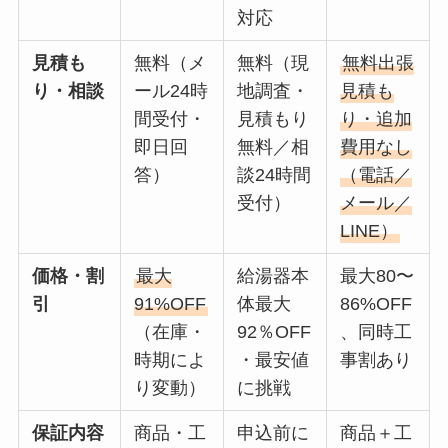
対応
見積も
無料（メ
無料（現
無料出張
り・相談
ール24時
地調査・
見積も
間受付・
見積もり
り・追加
即日回
無料／相
費用なし
答）
談24時間
（電話／
受付）
メール／
LINE）
価格・割
最大
給湯器本
最大80〜
引
91%OFF
体最大
86%OFF
（在庫・
92％OFF
、同時工
時期によ
・最安値
事割あり
り変動）
に挑戦
保証内容
商品・工
申込前に
商品＋工