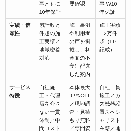
事ともに
要確認
事 W10
10年保証
年保証
実績・信
累計数万
施工事例
施工実績
頼性
件超の施
や利用者
1.2万件
工実績／
の声を掲
超（LP
地域密着
載し、料
記載）
対応
金面の不
安に配慮
した案内
サービス
自社施
本体最大
自社一貫
特徴
工・代理
92％OFF
施工／ガ
店を介さ
／現地調
ス機器設
ない一貫
査・見積
置スペシ
体制／中
もり無料
ャリスト
間コスト
／専門資
在籍／地