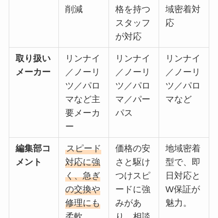
削減
格を持つ
域密着対
スタッフ
応
が対応
取り扱い
リンナイ
リンナイ
リンナイ
メーカー
／ノーリ
／ノーリ
／ノーリ
ツ／パロ
ツ／パロ
ツ／パロ
マなど主
マ／パー
マなど
要メーカ
パス
ー
編集部コ
スピード
価格の安
地域密着
メント
対応に強
さと駆け
型で、即
く、急ぎ
つけスピ
日対応と
の交換や
ードに強
W保証が
修理にも
みがあ
魅力。
柔軟。
り、相談