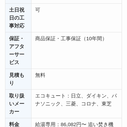
土日祝
可
日の工
事対応
保証・
商品保証・工事保証（10年間）
アフタ
ーサー
ビス
見積も
無料
り
取り扱
エコキュート：日立、ダイキン、パ
いメー
ナソニック、三菱、コロナ、東芝
カー
料金
給湯専用：86,082円〜 追い焚き機