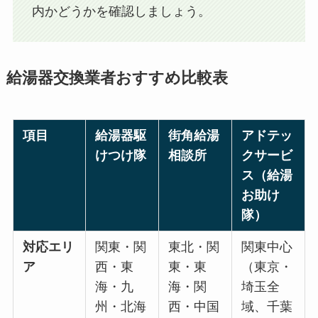
内かどうかを確認しましょう。
給湯器交換業者おすすめ比較表
項目
給湯器駆
街角給湯
アドテッ
けつけ隊
相談所
クサービ
ス（給湯
お助け
隊）
対応エリ
関東・関
東北・関
関東中心
ア
西・東
東・東
（東京・
海・九
海・関
埼玉全
州・北海
西・中国
域、千葉