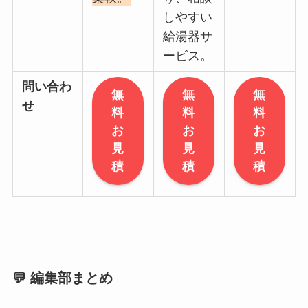
しやすい
給湯器サ
ービス。
問い合わ
無
無
無
せ
料
料
料
お
お
お
見
見
見
積
積
積
💬 編集部まとめ