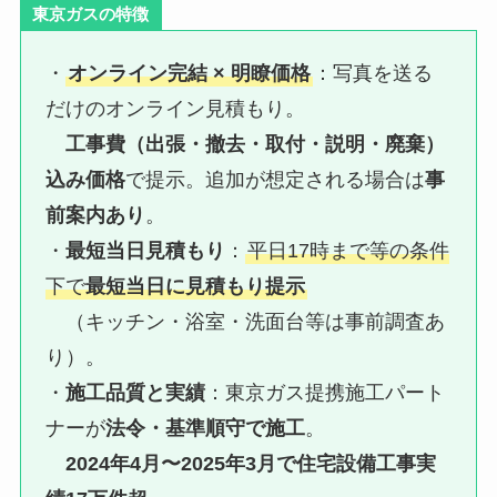
東京ガスの特徴
・
オンライン完結 × 明瞭価格
：写真を送る
だけのオンライン見積もり。
工事費（出張・撤去・取付・説明・廃棄）
込み価格
で提示。追加が想定される場合は
事
前案内あり
。
・
最短当日見積もり
：
平日17時まで等の条件
下で
最短当日に見積もり提示
（キッチン・浴室・洗面台等は事前調査あ
り）。
・
施工品質と実績
：東京ガス提携施工パート
ナーが
法令・基準順守で施工
。
2024年4月〜2025年3月で住宅設備工事実