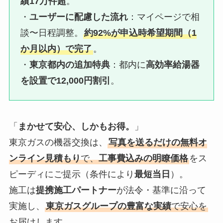
績17万件超
。
・
ユーザーに配慮した流れ
：マイページで相
談〜日程調整。
約92%が申込時希望期間（1
か月以内）で完了
。
・
東京都内の追加特典
：都内に
高効率給湯器
を設置で12,000円割引
。
「
まかせて安心、しかもお得。
」
東京ガスの機器交換は、
写真を送るだけの無料オ
ンライン見積もり
で、
工事費込みの明瞭価格
をス
ピーディにご提示（条件により
最短当日
）。
施工は
提携施工パートナー
が法令・基準に沿って
実施し、
東京ガスグループの豊富な実績
で安心を
お届けします。