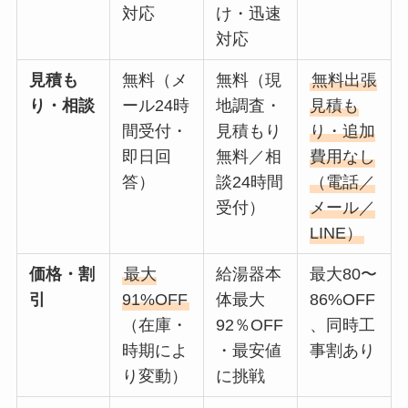
対応
け・迅速
対応
見積も
無料（メ
無料（現
無料出張
り・相談
ール24時
地調査・
見積も
間受付・
見積もり
り・追加
即日回
無料／相
費用なし
答）
談24時間
（電話／
受付）
メール／
LINE）
価格・割
最大
給湯器本
最大80〜
引
91%OFF
体最大
86%OFF
（在庫・
92％OFF
、同時工
時期によ
・最安値
事割あり
り変動）
に挑戦