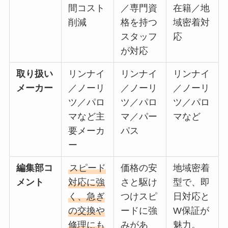
間コスト
／専門資
在籍／地
削減
格を持つ
域密着対
スタッフ
応
が対応
取り扱い
リンナイ
リンナイ
リンナイ
メーカー
／ノーリ
／ノーリ
／ノーリ
ツ／パロ
ツ／パロ
ツ／パロ
マなど主
マ／パー
マなど
要メーカ
パス
ー
編集部コ
スピード
価格の安
地域密着
メント
対応に強
さと駆け
型で、即
く、急ぎ
つけスピ
日対応と
の交換や
ードに強
W保証が
修理にも
みがあ
魅力。