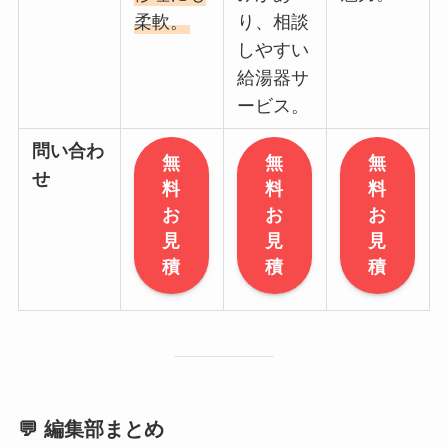
柔軟。
り、相談
しやすい
給湯器サ
ービス。
問い合わ
無
無
無
せ
料
料
料
お
お
お
見
見
見
積
積
積
💬 編集部まとめ