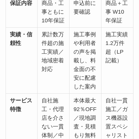
保証内容
商品・工
申込前に
商品＋工
事ともに
要確認
事 W10
10年保証
年保証
実績・信
累計数万
施工事例
施工実績
頼性
件超の施
や利用者
1.2万件
工実績／
の声を掲
超（LP
地域密着
載し、料
記載）
対応
金面の不
安に配慮
した案内
サービス
自社施
本体最大
自社一貫
特徴
工・代理
92％OFF
施工／ガ
店を介さ
／現地調
ス機器設
ない一貫
査・見積
置スペシ
体制／中
もり無料
ャリスト