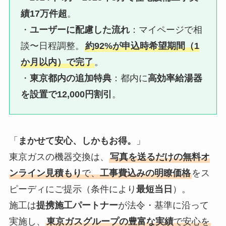
績17万件超
。
・
ユーザーに配慮した流れ
：マイページで相
談〜日程調整。
約92%が申込時希望期間（1
か月以内）で完了
。
・
東京都内の追加特典
：都内に
高効率給湯器
を設置で12,000円割引
。
「
まかせて安心、しかもお得。
」
東京ガスの機器交換は、
写真を送るだけの無料オ
ンライン見積もり
で、
工事費込みの明瞭価格
をス
ピーディにご提示（条件により
最短当日
）。
施工は
提携施工パートナー
が法令・基準に沿って
実施し、
東京ガスグループの豊富な実績
で安心を