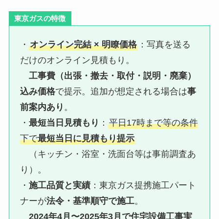
東京ガスの特徴
・
オンライン完結 × 明瞭価格
：写真を送る
だけのオンライン見積もり。
工事費（出張・撤去・取付・説明・廃棄）
込み価格
で提示。追加が想定される場合は
事
前案内あり
。
・
最短当日見積もり
：
平日17時まで等の条件
下で
最短当日に見積もり提示
（キッチン・浴室・洗面台等は事前調査あ
り）。
・
施工品質と実績
：東京ガス提携施工パート
ナーが
法令・基準順守で施工
。
2024年4月〜2025年3月で住宅設備工事実