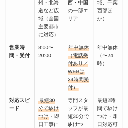
州・北海
西・中国
域、千葉
道など広
の一部エ
西部ほ
域（全国
リア
か）
主要都市
に対応）
営業時
8:00〜
年中無休
年中無休
間・受付
20:00
（電話受
（〜24
付あり／
時）
WEBは
24時間受
付）
対応スピ
最短30
専門スタ
最短2時
ード
分で駆け
ッフが最
間で駆け
つけ
・即
短30分で
つけ・即
日工事に
駆けつ
日対応可