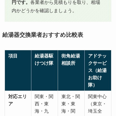
円です。
各業者から見積もりを取り、相場
内かどうかを確認しましょう。
給湯器交換業者おすすめ比較表
項目
給湯器駆
街角給湯
アドテッ
けつけ隊
相談所
クサービ
ス（給湯
お助け
隊）
対応エリ
関東・関
東北・関
関東中心
ア
西・東
東・東
（東京・
海・九
海・関
埼玉全