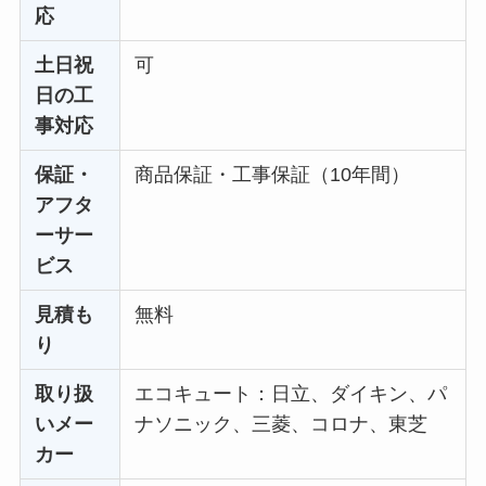
応
土日祝
可
日の工
事対応
保証・
商品保証・工事保証（10年間）
アフタ
ーサー
ビス
見積も
無料
り
取り扱
エコキュート：日立、ダイキン、パ
いメー
ナソニック、三菱、コロナ、東芝
カー