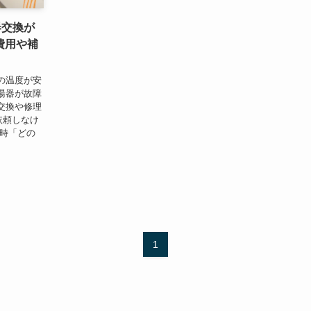
器交換が
費用や補
の温度が安
湯器が故障
交換や修理
依頼しなけ
う時「どの
1