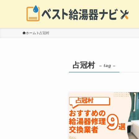
ホーム
占冠村
占冠村
– tag –