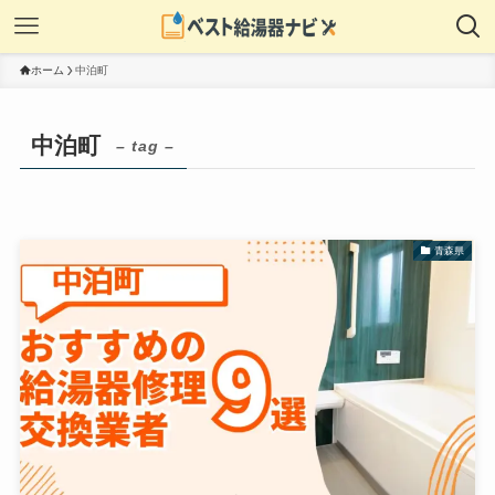
ホーム
中泊町
中泊町
– tag –
青森県