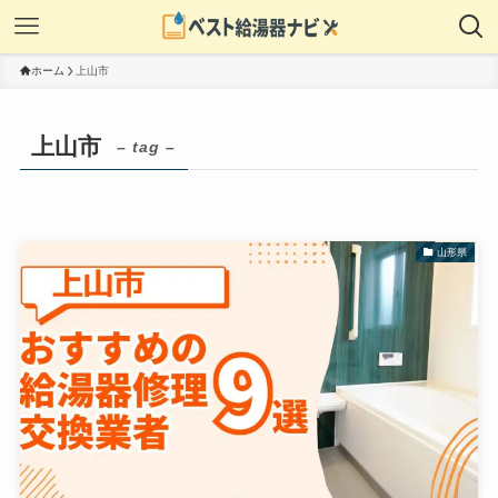
ホーム
上山市
上山市
– tag –
山形県