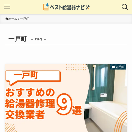
ホーム
一戸町
一戸町
– tag –
岩手県