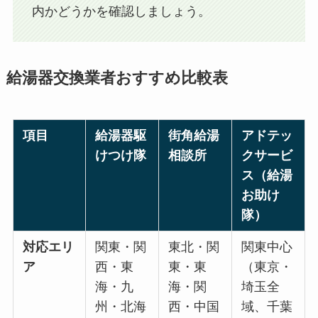
内かどうかを確認しましょう。
給湯器交換業者おすすめ比較表
項目
給湯器駆
街角給湯
アドテッ
けつけ隊
相談所
クサービ
ス（給湯
お助け
隊）
対応エリ
関東・関
東北・関
関東中心
ア
西・東
東・東
（東京・
海・九
海・関
埼玉全
州・北海
西・中国
域、千葉