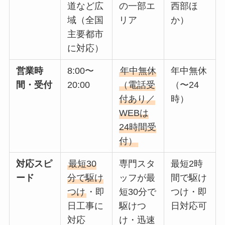
道など広
の一部エ
西部ほ
域（全国
リア
か）
主要都市
に対応）
営業時
8:00〜
年中無休
年中無休
間・受付
20:00
（電話受
（〜24
付あり／
時）
WEBは
24時間受
付）
対応スピ
最短30
専門スタ
最短2時
ード
分で駆け
ッフが最
間で駆け
つけ
・即
短30分で
つけ・即
日工事に
駆けつ
日対応可
対応
け・迅速