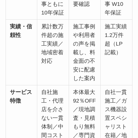
事ともに
要確認
事 W10
10年保証
年保証
実績・信
累計数万
施工事例
施工実績
頼性
件超の施
や利用者
1.2万件
工実績／
の声を掲
超（LP
地域密着
載し、料
記載）
対応
金面の不
安に配慮
した案内
サービス
自社施
本体最大
自社一貫
特徴
工・代理
92％OFF
施工／ガ
店を介さ
／現地調
ス機器設
ない一貫
査・見積
置スペシ
体制／中
もり無料
ャリスト
間コスト
／専門資
在籍／地