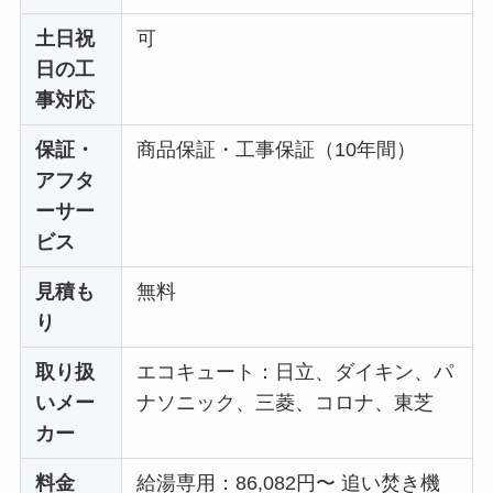
土日祝
可
日の工
事対応
保証・
商品保証・工事保証（10年間）
アフタ
ーサー
ビス
見積も
無料
り
取り扱
エコキュート：日立、ダイキン、パ
いメー
ナソニック、三菱、コロナ、東芝
カー
料金
給湯専用：86,082円〜 追い焚き機