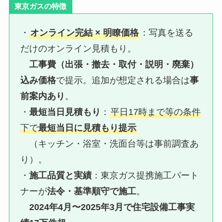
東京ガスの特徴
・
オンライン完結 × 明瞭価格
：写真を送る
だけのオンライン見積もり。
工事費（出張・撤去・取付・説明・廃棄）
込み価格
で提示。追加が想定される場合は
事
前案内あり
。
・
最短当日見積もり
：
平日17時まで等の条件
下で
最短当日に見積もり提示
（キッチン・浴室・洗面台等は事前調査あ
り）。
・
施工品質と実績
：東京ガス提携施工パート
ナーが
法令・基準順守で施工
。
2024年4月〜2025年3月で住宅設備工事実