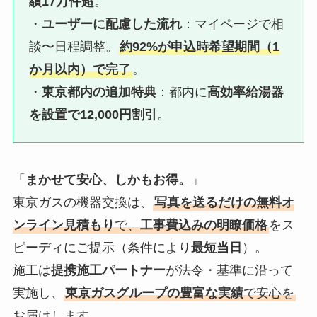
績17万件超
。
・
ユーザーに配慮した流れ
：マイページで相
談〜日程調整。
約92%が申込時希望期間（1
か月以内）で完了
。
・
東京都内の追加特典
：都内に
高効率給湯器
を設置で12,000円割引
。
「
まかせて安心、しかもお得。
」
東京ガスの機器交換は、
写真を送るだけの無料オ
ンライン見積もり
で、
工事費込みの明瞭価格
をス
ピーディにご提示（条件により
最短当日
）。
施工は
提携施工パートナー
が法令・基準に沿って
実施し、
東京ガスグループの豊富な実績
で安心を
お届けします。