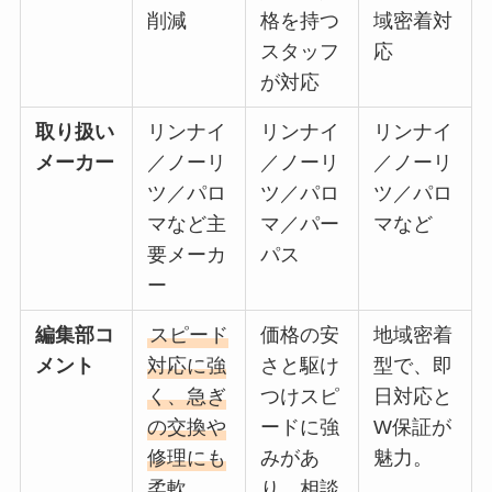
削減
格を持つ
域密着対
スタッフ
応
が対応
取り扱い
リンナイ
リンナイ
リンナイ
メーカー
／ノーリ
／ノーリ
／ノーリ
ツ／パロ
ツ／パロ
ツ／パロ
マなど主
マ／パー
マなど
要メーカ
パス
ー
編集部コ
スピード
価格の安
地域密着
メント
対応に強
さと駆け
型で、即
く、急ぎ
つけスピ
日対応と
の交換や
ードに強
W保証が
修理にも
みがあ
魅力。
柔軟。
り、相談