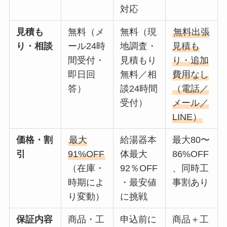
対応
見積も
無料（メ
無料（現
無料出張
り・相談
ール24時
地調査・
見積も
間受付・
見積もり
り・追加
即日回
無料／相
費用なし
答）
談24時間
（電話／
受付）
メール／
LINE）
価格・割
最大
給湯器本
最大80〜
引
91%OFF
体最大
86%OFF
（在庫・
92％OFF
、同時工
時期によ
・最安値
事割あり
り変動）
に挑戦
保証内容
商品・工
申込前に
商品＋工