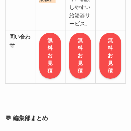
しやすい
給湯器サ
ービス。
問い合わ
無
無
無
せ
料
料
料
お
お
お
見
見
見
積
積
積
💬 編集部まとめ