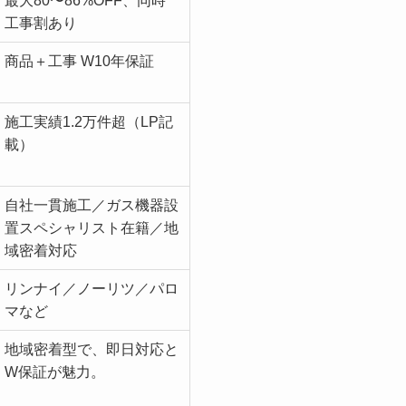
最大80〜86%OFF、同時
工事割あり
商品＋工事 W10年保証
施工実績1.2万件超（LP記
載）
自社一貫施工／ガス機器設
置スペシャリスト在籍／地
域密着対応
リンナイ／ノーリツ／パロ
マなど
地域密着型で、即日対応と
W保証が魅力。