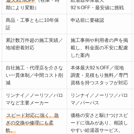
最大91%OFF
（在庫・時
給湯器本体最大
期により変動）
92％OFF・最安値に挑戦
商品・工事ともに10年保
申込前に要確認
証
累計数万件超の施工実績／
施工事例や利用者の声を掲
地域密着対応
載し、料金面の不安に配慮
した案内
自社施工・代理店を介さな
本体最大92％OFF／現地
い一貫体制／中間コスト削
調査・見積もり無料／専門
減
資格を持つスタッフが対応
リンナイ／ノーリツ／パロ
リンナイ／ノーリツ／パロ
マなど主要メーカー
マ／パーパス
スピード対応に強く、急
価格の安さと駆けつけスピ
ぎの交換や修理にも柔
ードに強みがあり、相談し
軟。
やすい給湯器サービス。