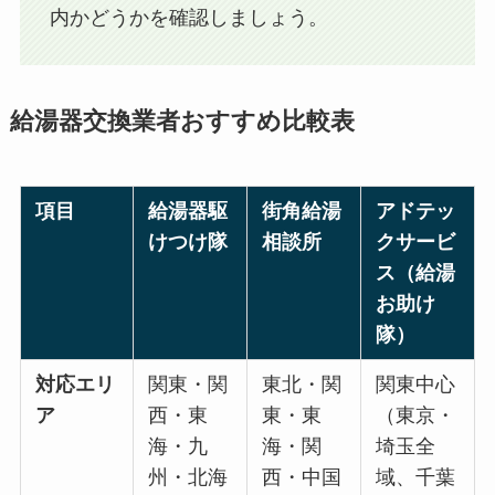
内かどうかを確認しましょう。
給湯器交換業者おすすめ比較表
項目
給湯器駆
街角給湯
アドテッ
けつけ隊
相談所
クサービ
ス（給湯
お助け
隊）
対応エリ
関東・関
東北・関
関東中心
ア
西・東
東・東
（東京・
海・九
海・関
埼玉全
州・北海
西・中国
域、千葉