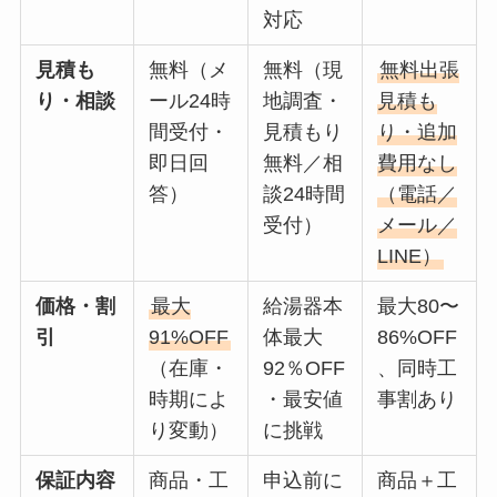
対応
見積も
無料（メ
無料（現
無料出張
り・相談
ール24時
地調査・
見積も
間受付・
見積もり
り・追加
即日回
無料／相
費用なし
答）
談24時間
（電話／
受付）
メール／
LINE）
価格・割
最大
給湯器本
最大80〜
引
91%OFF
体最大
86%OFF
（在庫・
92％OFF
、同時工
時期によ
・最安値
事割あり
り変動）
に挑戦
保証内容
商品・工
申込前に
商品＋工