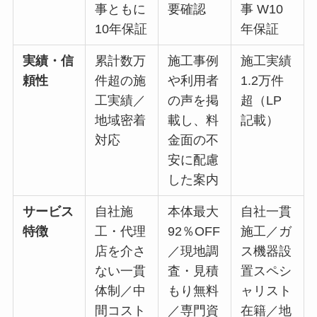
事ともに
要確認
事 W10
10年保証
年保証
実績・信
累計数万
施工事例
施工実績
頼性
件超の施
や利用者
1.2万件
工実績／
の声を掲
超（LP
地域密着
載し、料
記載）
対応
金面の不
安に配慮
した案内
サービス
自社施
本体最大
自社一貫
特徴
工・代理
92％OFF
施工／ガ
店を介さ
／現地調
ス機器設
ない一貫
査・見積
置スペシ
体制／中
もり無料
ャリスト
間コスト
／専門資
在籍／地