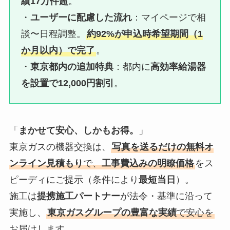
績17万件超
。
・
ユーザーに配慮した流れ
：マイページで相
談〜日程調整。
約92%が申込時希望期間（1
か月以内）で完了
。
・
東京都内の追加特典
：都内に
高効率給湯器
を設置で12,000円割引
。
「
まかせて安心、しかもお得。
」
東京ガスの機器交換は、
写真を送るだけの無料オ
ンライン見積もり
で、
工事費込みの明瞭価格
をス
ピーディにご提示（条件により
最短当日
）。
施工は
提携施工パートナー
が法令・基準に沿って
実施し、
東京ガスグループの豊富な実績
で安心を
お届けします。