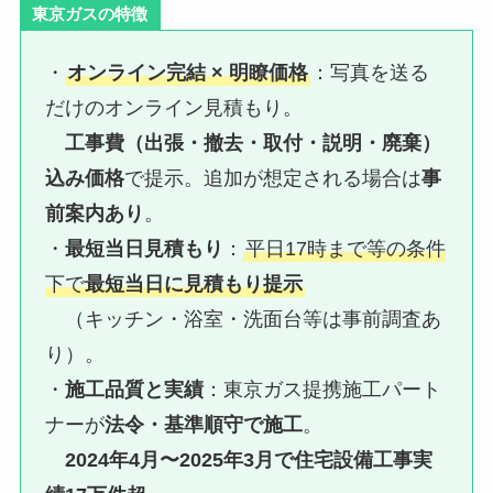
東京ガスの特徴
・
オンライン完結 × 明瞭価格
：写真を送る
だけのオンライン見積もり。
工事費（出張・撤去・取付・説明・廃棄）
込み価格
で提示。追加が想定される場合は
事
前案内あり
。
・
最短当日見積もり
：
平日17時まで等の条件
下で
最短当日に見積もり提示
（キッチン・浴室・洗面台等は事前調査あ
り）。
・
施工品質と実績
：東京ガス提携施工パート
ナーが
法令・基準順守で施工
。
2024年4月〜2025年3月で住宅設備工事実