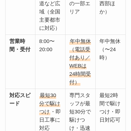
道など広
の一部エ
西部ほ
域（全国
リア
か）
主要都市
に対応）
営業時
8:00〜
年中無休
年中無休
間・受付
20:00
（電話受
（〜24
付あり／
時）
WEBは
24時間受
付）
対応スピ
最短30
専門スタ
最短2時
ード
分で駆け
ッフが最
間で駆け
つけ
・即
短30分で
つけ・即
日工事に
駆けつ
日対応可
対応
け・迅速