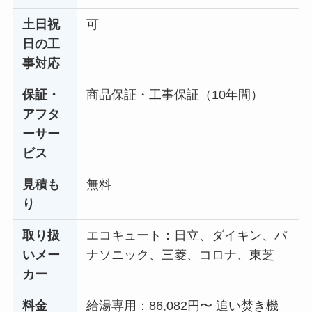
土日祝
可
日の工
事対応
保証・
商品保証・工事保証（10年間）
アフタ
ーサー
ビス
見積も
無料
り
取り扱
エコキュート：日立、ダイキン、パ
いメー
ナソニック、三菱、コロナ、東芝
カー
料金
給湯専用：86,082円〜 追い焚き機