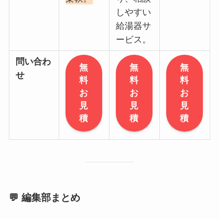
しやすい
給湯器サ
ービス。
問い合わ
無
無
無
せ
料
料
料
お
お
お
見
見
見
積
積
積
💬 編集部まとめ