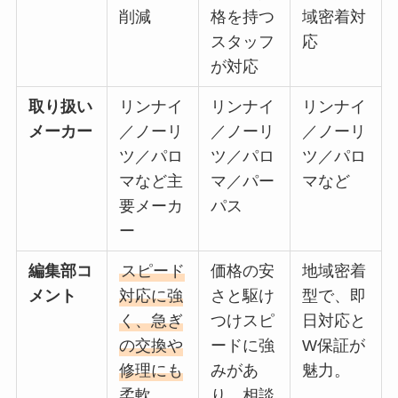
削減
格を持つ
域密着対
スタッフ
応
が対応
取り扱い
リンナイ
リンナイ
リンナイ
メーカー
／ノーリ
／ノーリ
／ノーリ
ツ／パロ
ツ／パロ
ツ／パロ
マなど主
マ／パー
マなど
要メーカ
パス
ー
編集部コ
スピード
価格の安
地域密着
メント
対応に強
さと駆け
型で、即
く、急ぎ
つけスピ
日対応と
の交換や
ードに強
W保証が
修理にも
みがあ
魅力。
柔軟。
り、相談