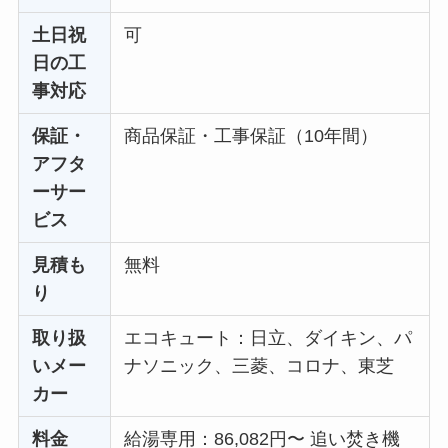
土日祝
可
日の工
事対応
保証・
商品保証・工事保証（10年間）
アフタ
ーサー
ビス
見積も
無料
り
取り扱
エコキュート：日立、ダイキン、パ
いメー
ナソニック、三菱、コロナ、東芝
カー
料金
給湯専用：86,082円〜 追い焚き機