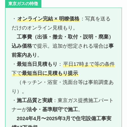
東京ガスの特徴
・
オンライン完結 × 明瞭価格
：写真を送る
だけのオンライン見積もり。
工事費（出張・撤去・取付・説明・廃棄）
込み価格
で提示。追加が想定される場合は
事
前案内あり
。
・
最短当日見積もり
：
平日17時まで等の条件
下で
最短当日に見積もり提示
（キッチン・浴室・洗面台等は事前調査あ
り）。
・
施工品質と実績
：東京ガス提携施工パート
ナーが
法令・基準順守で施工
。
2024年4月〜2025年3月で住宅設備工事実