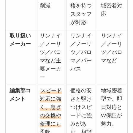
削減
格を持つ
域密着対
スタッフ
応
が対応
取り扱い
リンナイ
リンナイ
リンナイ
メーカー
／ノーリ
／ノーリ
／ノーリ
ツ／パロ
ツ／パロ
ツ／パロ
マなど主
マ／パー
マなど
要メーカ
パス
ー
編集部コ
スピード
価格の安
地域密着
メント
対応に強
さと駆け
型で、即
く、急ぎ
つけスピ
日対応と
の交換や
ードに強
W保証が
修理にも
みがあ
魅力。
柔軟。
り、相談