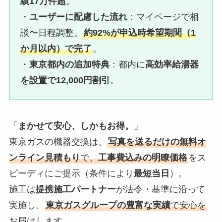
績17万件超
。
・
ユーザーに配慮した流れ
：マイページで相
談〜日程調整。
約92%が申込時希望期間（1
か月以内）で完了
。
・
東京都内の追加特典
：都内に
高効率給湯器
を設置で12,000円割引
。
「
まかせて安心、しかもお得。
」
東京ガスの機器交換は、
写真を送るだけの無料オ
ンライン見積もり
で、
工事費込みの明瞭価格
をス
ピーディにご提示（条件により
最短当日
）。
施工は
提携施工パートナー
が法令・基準に沿って
実施し、
東京ガスグループの豊富な実績
で安心を
お届けします。