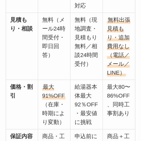
対応
見積も
無料（メ
無料（現
無料出張
り・相談
ール24時
地調査・
見積も
間受付・
見積もり
り・追加
即日回
無料／相
費用なし
答）
談24時間
（電話／
受付）
メール／
LINE）
価格・割
最大
給湯器本
最大80〜
引
91%OFF
体最大
86%OFF
（在庫・
92％OFF
、同時工
時期によ
・最安値
事割あり
り変動）
に挑戦
保証内容
商品・工
申込前に
商品＋工