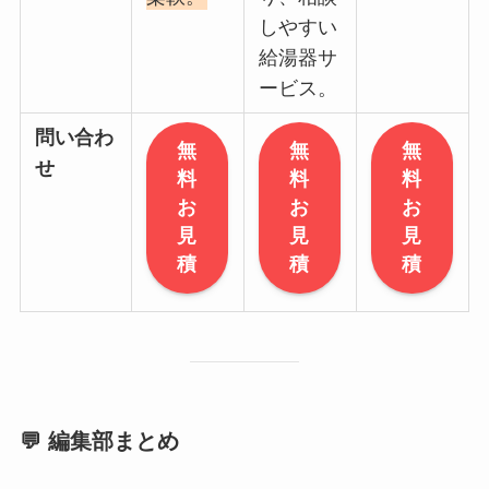
しやすい
給湯器サ
ービス。
問い合わ
無
無
無
せ
料
料
料
お
お
お
見
見
見
積
積
積
💬 編集部まとめ