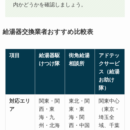
内かどうかを確認しましょう。
給湯器交換業者おすすめ比較表
項目
給湯器駆
街角給湯
アドテッ
けつけ隊
相談所
クサービ
ス（給湯
お助け
隊）
対応エリ
関東・関
東北・関
関東中心
ア
西・東
東・東
（東京・
海・九
海・関
埼玉全
州・北海
西・中国
域、千葉