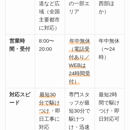
道など広
の一部エ
西部ほ
域（全国
リア
か）
主要都市
に対応）
営業時
8:00〜
年中無休
年中無休
間・受付
20:00
（電話受
（〜24
付あり／
時）
WEBは
24時間受
付）
対応スピ
最短30
専門スタ
最短2時
ード
分で駆け
ッフが最
間で駆け
つけ
・即
短30分で
つけ・即
日工事に
駆けつ
日対応可
対応
け・迅速