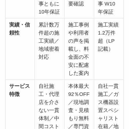
事ともに
要確認
事 W10
10年保証
年保証
実績・信
累計数万
施工事例
施工実績
頼性
件超の施
や利用者
1.2万件
工実績／
の声を掲
超（LP
地域密着
載し、料
記載）
対応
金面の不
安に配慮
した案内
サービス
自社施
本体最大
自社一貫
特徴
工・代理
92％OFF
施工／ガ
店を介さ
／現地調
ス機器設
ない一貫
査・見積
置スペシ
体制／中
もり無料
ャリスト
間コスト
／専門資
在籍／地