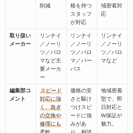
削減
格を持つ
域密着対
スタッフ
応
が対応
取り扱い
リンナイ
リンナイ
リンナイ
メーカー
／ノーリ
／ノーリ
／ノーリ
ツ／パロ
ツ／パロ
ツ／パロ
マなど主
マ／パー
マなど
要メーカ
パス
ー
編集部コ
スピード
価格の安
地域密着
メント
対応に強
さと駆け
型で、即
く、急ぎ
つけスピ
日対応と
の交換や
ードに強
W保証が
修理にも
みがあ
魅力。
柔軟。
り、相談