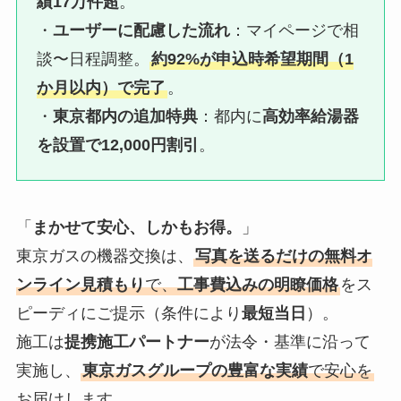
績17万件超
。
・
ユーザーに配慮した流れ
：マイページで相
談〜日程調整。
約92%が申込時希望期間（1
か月以内）で完了
。
・
東京都内の追加特典
：都内に
高効率給湯器
を設置で12,000円割引
。
「
まかせて安心、しかもお得。
」
東京ガスの機器交換は、
写真を送るだけの無料オ
ンライン見積もり
で、
工事費込みの明瞭価格
をス
ピーディにご提示（条件により
最短当日
）。
施工は
提携施工パートナー
が法令・基準に沿って
実施し、
東京ガスグループの豊富な実績
で安心を
お届けします。