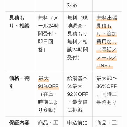
対応
見積も
無料（メ
無料（現
無料出張
り・相談
ール24時
地調査・
見積も
間受付・
見積もり
り・追加
即日回
無料／相
費用なし
答）
談24時間
（電話／
受付）
メール／
LINE）
価格・割
最大
給湯器本
最大80〜
引
91%OFF
体最大
86%OFF
（在庫・
92％OFF
、同時工
時期によ
・最安値
事割あり
り変動）
に挑戦
保証内容
商品・工
申込前に
商品＋工