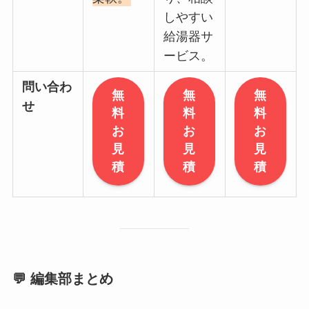
しやすい
給湯器サ
ービス。
問い合わ
無
無
無
せ
料
料
料
お
お
お
見
見
見
積
積
積
💬 編集部まとめ