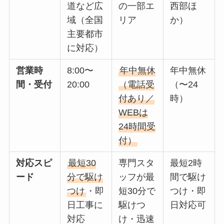
道など広
の一部エ
西部ほ
域（全国
リア
か）
主要都市
に対応）
営業時
8:00〜
年中無休
年中無休
間・受付
20:00
（電話受
（〜24
付あり／
時）
WEBは
24時間受
付）
対応スピ
最短30
専門スタ
最短2時
ード
分で駆け
ッフが最
間で駆け
つけ
・即
短30分で
つけ・即
日工事に
駆けつ
日対応可
対応
け・迅速