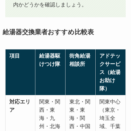
内かどうかを確認しましょう。
給湯器交換業者おすすめ比較表
項目
給湯器駆
街角給湯
アドテッ
けつけ隊
相談所
クサービ
ス（給湯
お助け
隊）
対応エリ
関東・関
東北・関
関東中心
ア
西・東
東・東
（東京・
海・九
海・関
埼玉全
州・北海
西・中国
域、千葉