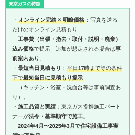
東京ガスの特徴
・
オンライン完結 × 明瞭価格
：写真を送る
だけのオンライン見積もり。
工事費（出張・撤去・取付・説明・廃棄）
込み価格
で提示。追加が想定される場合は
事
前案内あり
。
・
最短当日見積もり
：
平日17時まで等の条件
下で
最短当日に見積もり提示
（キッチン・浴室・洗面台等は事前調査あ
り）。
・
施工品質と実績
：東京ガス提携施工パート
ナーが
法令・基準順守で施工
。
2024年4月〜2025年3月で住宅設備工事実