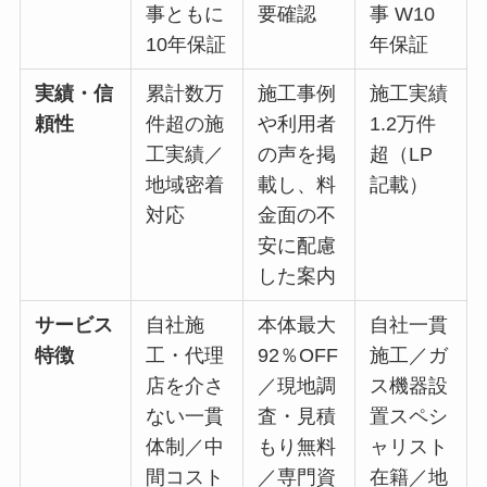
事ともに
要確認
事 W10
10年保証
年保証
実績・信
累計数万
施工事例
施工実績
頼性
件超の施
や利用者
1.2万件
工実績／
の声を掲
超（LP
地域密着
載し、料
記載）
対応
金面の不
安に配慮
した案内
サービス
自社施
本体最大
自社一貫
特徴
工・代理
92％OFF
施工／ガ
店を介さ
／現地調
ス機器設
ない一貫
査・見積
置スペシ
体制／中
もり無料
ャリスト
間コスト
／専門資
在籍／地