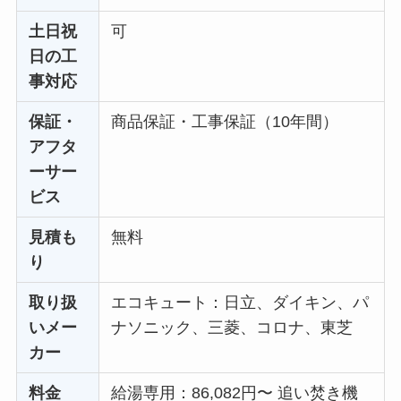
土日祝
可
日の工
事対応
保証・
商品保証・工事保証（10年間）
アフタ
ーサー
ビス
見積も
無料
り
取り扱
エコキュート：日立、ダイキン、パ
いメー
ナソニック、三菱、コロナ、東芝
カー
料金
給湯専用：86,082円〜 追い焚き機