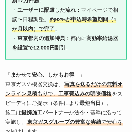
績17万件超
。
・
ユーザーに配慮した流れ
：マイページで相
談〜日程調整。
約92%が申込時希望期間（1
か月以内）で完了
。
・
東京都内の追加特典
：都内に
高効率給湯器
を設置で12,000円割引
。
「
まかせて安心、しかもお得。
」
東京ガスの機器交換は、
写真を送るだけの無料オ
ンライン見積もり
で、
工事費込みの明瞭価格
をス
ピーディにご提示（条件により
最短当日
）。
施工は
提携施工パートナー
が法令・基準に沿って
実施し、
東京ガスグループの豊富な実績
で安心を
お届けします。