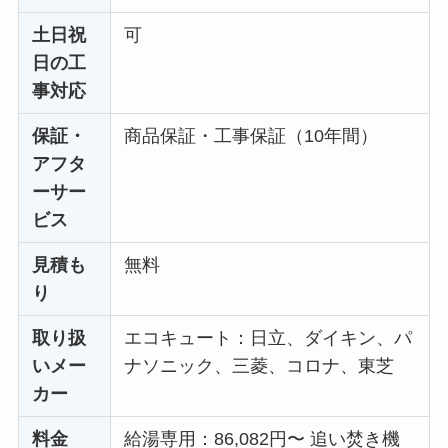
土日祝
可
日の工
事対応
保証・
商品保証・工事保証（10年間）
アフタ
ーサー
ビス
見積も
無料
り
取り扱
エコキュート：日立、ダイキン、パ
いメー
ナソニック、三菱、コロナ、東芝
カー
料金
給湯専用：86,082円〜 追い焚き機