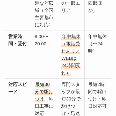
道など広
の一部エ
西部ほ
域（全国
リア
か）
主要都市
に対応）
営業時
8:00〜
年中無休
年中無休
間・受付
20:00
（電話受
（〜24
付あり／
時）
WEBは
24時間受
付）
対応スピ
最短30
専門スタ
最短2時
ード
分で駆け
ッフが最
間で駆け
つけ
・即
短30分で
つけ・即
日工事に
駆けつ
日対応可
対応
け・迅速