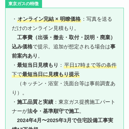
東京ガスの特徴
・
オンライン完結 × 明瞭価格
：写真を送る
だけのオンライン見積もり。
工事費（出張・撤去・取付・説明・廃棄）
込み価格
で提示。追加が想定される場合は
事
前案内あり
。
・
最短当日見積もり
：
平日17時まで等の条件
下で
最短当日に見積もり提示
（キッチン・浴室・洗面台等は事前調査あ
り）。
・
施工品質と実績
：東京ガス提携施工パート
ナーが
法令・基準順守で施工
。
2024年4月〜2025年3月で住宅設備工事実