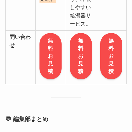
しやすい
給湯器サ
ービス。
問い合わ
無
無
無
せ
料
料
料
お
お
お
見
見
見
積
積
積
💬 編集部まとめ