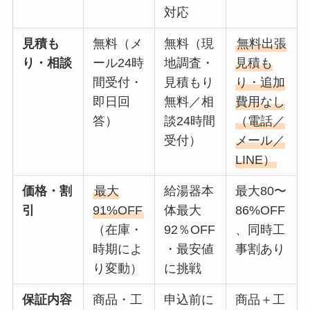
対応
見積も
無料（メ
無料（現
無料出張
り・相談
ール24時
地調査・
見積も
間受付・
見積もり
り・追加
即日回
無料／相
費用なし
答）
談24時間
（電話／
受付）
メール／
LINE）
価格・割
最大
給湯器本
最大80〜
引
91%OFF
体最大
86%OFF
（在庫・
92％OFF
、同時工
時期によ
・最安値
事割あり
り変動）
に挑戦
保証内容
商品・工
申込前に
商品＋工