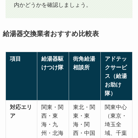
内かどうかを確認しましょう。
給湯器交換業者おすすめ比較表
項目
給湯器駆
街角給湯
アドテッ
けつけ隊
相談所
クサービ
ス（給湯
お助け
隊）
対応エリ
関東・関
東北・関
関東中心
ア
西・東
東・東
（東京・
海・九
海・関
埼玉全
州・北海
西・中国
域、千葉