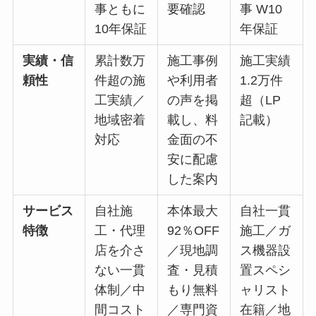
事ともに
要確認
事 W10
10年保証
年保証
実績・信
累計数万
施工事例
施工実績
頼性
件超の施
や利用者
1.2万件
工実績／
の声を掲
超（LP
地域密着
載し、料
記載）
対応
金面の不
安に配慮
した案内
サービス
自社施
本体最大
自社一貫
特徴
工・代理
92％OFF
施工／ガ
店を介さ
／現地調
ス機器設
ない一貫
査・見積
置スペシ
体制／中
もり無料
ャリスト
間コスト
／専門資
在籍／地