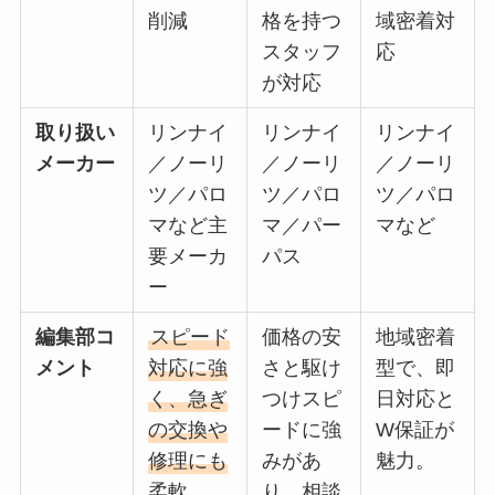
削減
格を持つ
域密着対
スタッフ
応
が対応
取り扱い
リンナイ
リンナイ
リンナイ
メーカー
／ノーリ
／ノーリ
／ノーリ
ツ／パロ
ツ／パロ
ツ／パロ
マなど主
マ／パー
マなど
要メーカ
パス
ー
編集部コ
スピード
価格の安
地域密着
メント
対応に強
さと駆け
型で、即
く、急ぎ
つけスピ
日対応と
の交換や
ードに強
W保証が
修理にも
みがあ
魅力。
柔軟。
り、相談