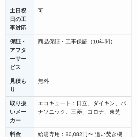
土日祝
可
日の工
事対応
保証・
商品保証・工事保証（10年間）
アフタ
ーサー
ビス
見積も
無料
り
取り扱
エコキュート：日立、ダイキン、パ
いメー
ナソニック、三菱、コロナ、東芝
カー
料金
給湯専用：86,082円〜 追い焚き機