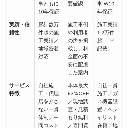
事ともに
要確認
事 W10
10年保証
年保証
実績・信
累計数万
施工事例
施工実績
頼性
件超の施
や利用者
1.2万件
工実績／
の声を掲
超（LP
地域密着
載し、料
記載）
対応
金面の不
安に配慮
した案内
サービス
自社施
本体最大
自社一貫
特徴
工・代理
92％OFF
施工／ガ
店を介さ
／現地調
ス機器設
ない一貫
査・見積
置スペシ
体制／中
もり無料
ャリスト
間コスト
／専門資
在籍／地