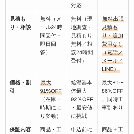
対応
見積も
無料（メ
無料（現
無料出張
り・相談
ール24時
地調査・
見積も
間受付・
見積もり
り・追加
即日回
無料／相
費用なし
答）
談24時間
（電話／
受付）
メール／
LINE）
価格・割
最大
給湯器本
最大80〜
引
91%OFF
体最大
86%OFF
（在庫・
92％OFF
、同時工
時期によ
・最安値
事割あり
り変動）
に挑戦
保証内容
商品・工
申込前に
商品＋工