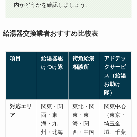
内かどうかを確認しましょう。
給湯器交換業者おすすめ比較表
項目
給湯器駆
街角給湯
アドテッ
けつけ隊
相談所
クサービ
ス（給湯
お助け
隊）
対応エリ
関東・関
東北・関
関東中心
ア
西・東
東・東
（東京・
海・九
海・関
埼玉全
州・北海
西・中国
域、千葉