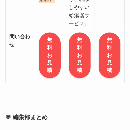
しやすい
給湯器サ
ービス。
問い合わ
無
無
無
せ
料
料
料
お
お
お
見
見
見
積
積
積
💬 編集部まとめ