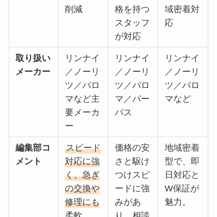
削減
格を持つ
域密着対
スタッフ
応
が対応
取り扱い
リンナイ
リンナイ
リンナイ
メーカー
／ノーリ
／ノーリ
／ノーリ
ツ／パロ
ツ／パロ
ツ／パロ
マなど主
マ／パー
マなど
要メーカ
パス
ー
編集部コ
スピード
価格の安
地域密着
メント
対応に強
さと駆け
型で、即
く、急ぎ
つけスピ
日対応と
の交換や
ードに強
W保証が
修理にも
みがあ
魅力。
柔軟。
り、相談