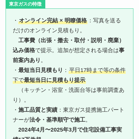
東京ガスの特徴
・
オンライン完結 × 明瞭価格
：写真を送る
だけのオンライン見積もり。
工事費（出張・撤去・取付・説明・廃棄）
込み価格
で提示。追加が想定される場合は
事
前案内あり
。
・
最短当日見積もり
：
平日17時まで等の条件
下で
最短当日に見積もり提示
（キッチン・浴室・洗面台等は事前調査あ
り）。
・
施工品質と実績
：東京ガス提携施工パート
ナーが
法令・基準順守で施工
。
2024年4月〜2025年3月で住宅設備工事実