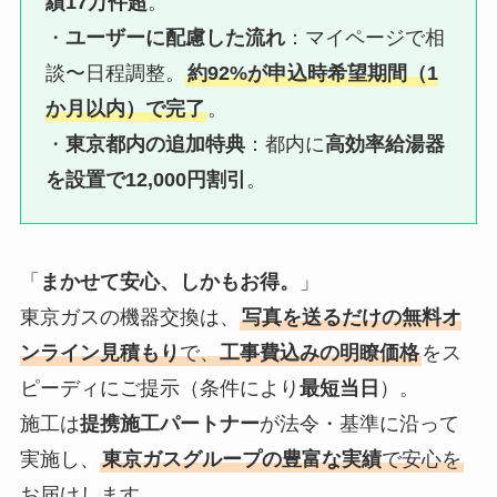
績17万件超
。
・
ユーザーに配慮した流れ
：マイページで相
談〜日程調整。
約92%が申込時希望期間（1
か月以内）で完了
。
・
東京都内の追加特典
：都内に
高効率給湯器
を設置で12,000円割引
。
「
まかせて安心、しかもお得。
」
東京ガスの機器交換は、
写真を送るだけの無料オ
ンライン見積もり
で、
工事費込みの明瞭価格
をス
ピーディにご提示（条件により
最短当日
）。
施工は
提携施工パートナー
が法令・基準に沿って
実施し、
東京ガスグループの豊富な実績
で安心を
お届けします。