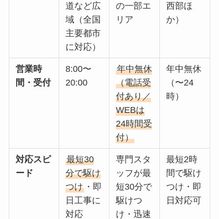
道など広
の一部エ
西部ほ
域（全国
リア
か）
主要都市
に対応）
営業時
8:00〜
年中無休
年中無休
間・受付
20:00
（電話受
（〜24
付あり／
時）
WEBは
24時間受
付）
対応スピ
最短30
専門スタ
最短2時
ード
分で駆け
ッフが最
間で駆け
つけ
・即
短30分で
つけ・即
日工事に
駆けつ
日対応可
対応
け・迅速