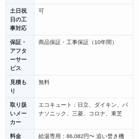
土日祝
可
日の工
事対応
保証・
商品保証・工事保証（10年間）
アフタ
ーサー
ビス
見積も
無料
り
取り扱
エコキュート：日立、ダイキン、パ
いメー
ナソニック、三菱、コロナ、東芝
カー
料金
給湯専用：86,082円〜 追い焚き機