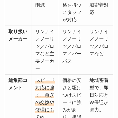
削減
格を持つ
域密着対
スタッフ
応
が対応
取り扱い
リンナイ
リンナイ
リンナイ
メーカー
／ノーリ
／ノーリ
／ノーリ
ツ／パロ
ツ／パロ
ツ／パロ
マなど主
マ／パー
マなど
要メーカ
パス
ー
編集部コ
スピード
価格の安
地域密着
メント
対応に強
さと駆け
型で、即
く、急ぎ
つけスピ
日対応と
の交換や
ードに強
W保証が
修理にも
みがあ
魅力。
柔軟。
り、相談