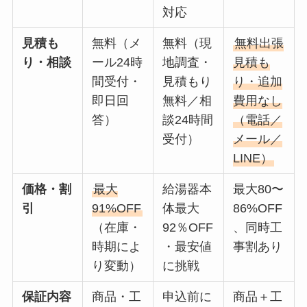
対応
見積も
無料（メ
無料（現
無料出張
り・相談
ール24時
地調査・
見積も
間受付・
見積もり
り・追加
即日回
無料／相
費用なし
答）
談24時間
（電話／
受付）
メール／
LINE）
価格・割
最大
給湯器本
最大80〜
引
91%OFF
体最大
86%OFF
（在庫・
92％OFF
、同時工
時期によ
・最安値
事割あり
り変動）
に挑戦
保証内容
商品・工
申込前に
商品＋工