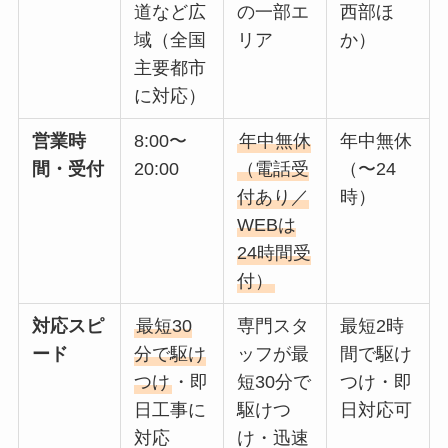
道など広
の一部エ
西部ほ
域（全国
リア
か）
主要都市
に対応）
営業時
8:00〜
年中無休
年中無休
間・受付
20:00
（電話受
（〜24
付あり／
時）
WEBは
24時間受
付）
対応スピ
最短30
専門スタ
最短2時
ード
分で駆け
ッフが最
間で駆け
つけ
・即
短30分で
つけ・即
日工事に
駆けつ
日対応可
対応
け・迅速