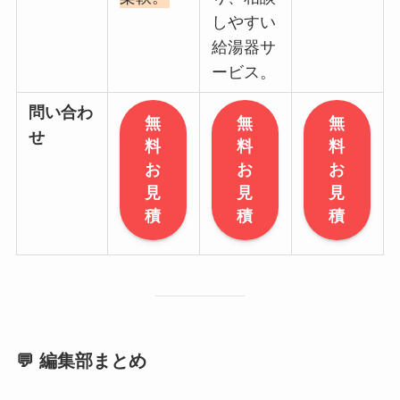
しやすい
給湯器サ
ービス。
問い合わ
無
無
無
せ
料
料
料
お
お
お
見
見
見
積
積
積
💬 編集部まとめ