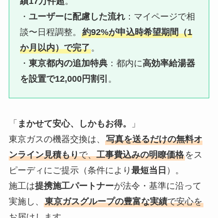
績17万件超
。
・
ユーザーに配慮した流れ
：マイページで相
談〜日程調整。
約92%が申込時希望期間（1
か月以内）で完了
。
・
東京都内の追加特典
：都内に
高効率給湯器
を設置で12,000円割引
。
「
まかせて安心、しかもお得。
」
東京ガスの機器交換は、
写真を送るだけの無料オ
ンライン見積もり
で、
工事費込みの明瞭価格
をス
ピーディにご提示（条件により
最短当日
）。
施工は
提携施工パートナー
が法令・基準に沿って
実施し、
東京ガスグループの豊富な実績
で安心を
お届けします。