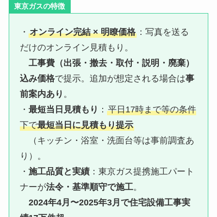
東京ガスの特徴
・
オンライン完結 × 明瞭価格
：写真を送る
だけのオンライン見積もり。
工事費（出張・撤去・取付・説明・廃棄）
込み価格
で提示。追加が想定される場合は
事
前案内あり
。
・
最短当日見積もり
：
平日17時まで等の条件
下で
最短当日に見積もり提示
（キッチン・浴室・洗面台等は事前調査あ
り）。
・
施工品質と実績
：東京ガス提携施工パート
ナーが
法令・基準順守で施工
。
2024年4月〜2025年3月で住宅設備工事実