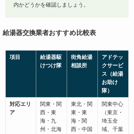
内かどうかを確認しましょう。
給湯器交換業者おすすめ比較表
項目
給湯器駆
街角給湯
アドテッ
けつけ隊
相談所
クサービ
ス（給湯
お助け
隊）
対応エリ
関東・関
東北・関
関東中心
ア
西・東
東・東
（東京・
海・九
海・関
埼玉全
州・北海
西・中国
域、千葉