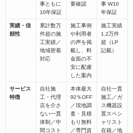
事ともに
要確認
事 W10
10年保証
年保証
実績・信
累計数万
施工事例
施工実績
頼性
件超の施
や利用者
1.2万件
工実績／
の声を掲
超（LP
地域密着
載し、料
記載）
対応
金面の不
安に配慮
した案内
サービス
自社施
本体最大
自社一貫
特徴
工・代理
92％OFF
施工／ガ
店を介さ
／現地調
ス機器設
ない一貫
査・見積
置スペシ
体制／中
もり無料
ャリスト
間コスト
／専門資
在籍／地