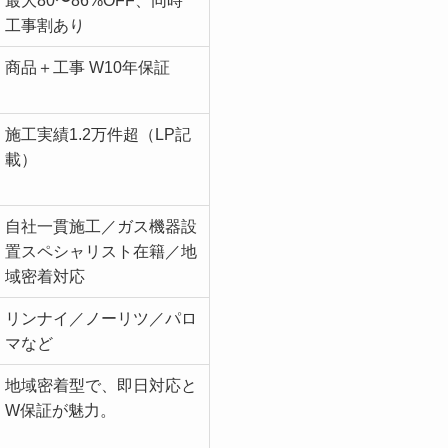
最大80〜86%OFF、同時
工事割あり
商品＋工事 W10年保証
施工実績1.2万件超（LP記
載）
自社一貫施工／ガス機器設
置スペシャリスト在籍／地
域密着対応
リンナイ／ノーリツ／パロ
マなど
地域密着型で、即日対応と
W保証が魅力。