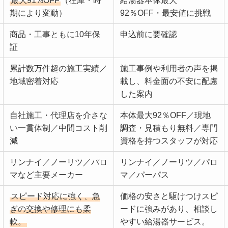
最大91%OFF
（在庫・時
給湯器本体最大
期により変動）
92％OFF・最安値に挑戦
商品・工事ともに10年保
申込前に要確認
証
累計数万件超の施工実績／
施工事例や利用者の声を掲
地域密着対応
載し、料金面の不安に配慮
した案内
自社施工・代理店を介さな
本体最大92％OFF／現地
い一貫体制／中間コスト削
調査・見積もり無料／専門
減
資格を持つスタッフが対応
リンナイ／ノーリツ／パロ
リンナイ／ノーリツ／パロ
マなど主要メーカー
マ／パーパス
スピード対応に強く、急
価格の安さと駆けつけスピ
ぎの交換や修理にも柔
ードに強みがあり、相談し
軟。
やすい給湯器サービス。